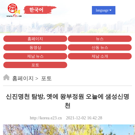
language
홈페이지
뉴스
동영상
산동 뉴스
제남 뉴스
제남 소개
포토
홈페이지
포토
신진명천 탐방, 옛에 왕부정원 오늘에 샘성신명
천
http://korea.e23.cn
2021-12-02 16:42:28