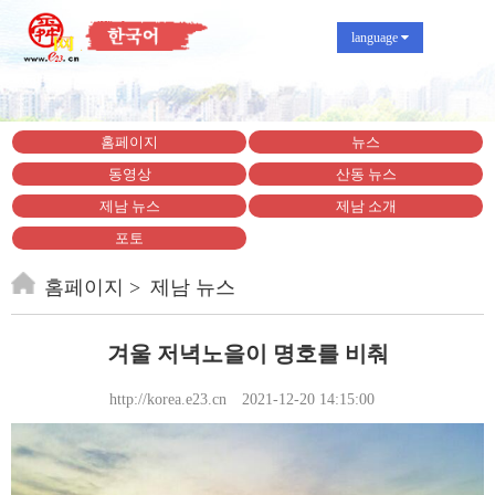
language
홈페이지
뉴스
동영상
산동 뉴스
제남 뉴스
제남 소개
포토
홈페이지
제남 뉴스
겨울 저녁노을이 명호를 비춰
http://korea.e23.cn
2021-12-20 14:15:00