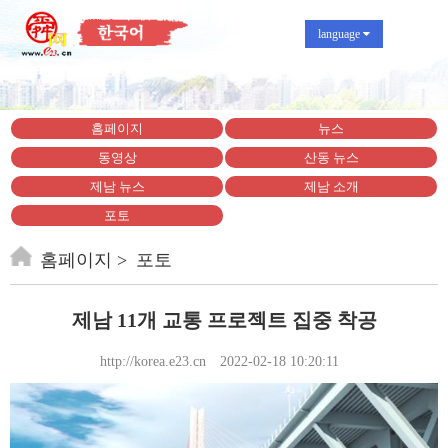
language
홈페이지
뉴스
동영상
산동 뉴스
제남 뉴스
제남 소개
포토
홈페이지
포토
제남 11개 교통 프로젝트 집중 착공
http://korea.e23.cn
2022-02-18 10:20:11