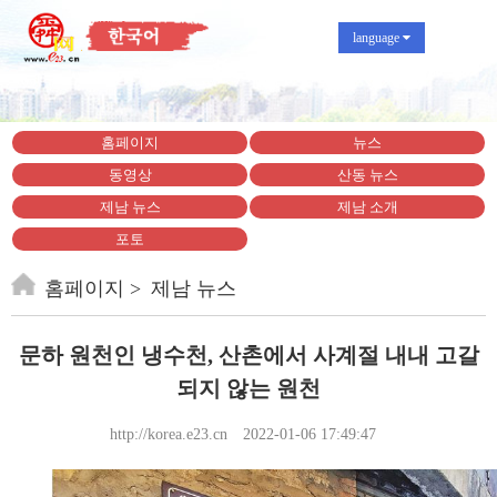
language
홈페이지
뉴스
동영상
산동 뉴스
제남 뉴스
제남 소개
포토
홈페이지
제남 뉴스
문하 원천인 냉수천, 산촌에서 사계절 내내 고갈
되지 않는 원천
http://korea.e23.cn
2022-01-06 17:49:47