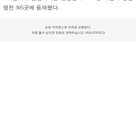
명천 305곳에 등재됐다.
순망 저작권소유.저작권 보호된다.
자원 옮겨 싣으면 전화로 연락하십시오: 0531-67976123