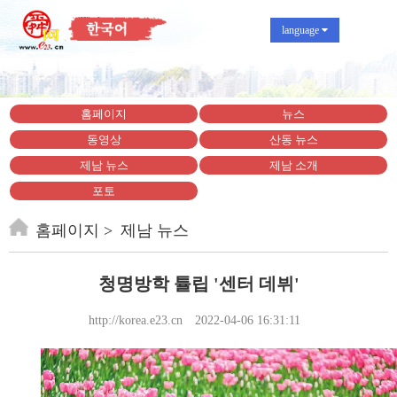
language
홈페이지
뉴스
동영상
산동 뉴스
제남 뉴스
제남 소개
포토
홈페이지
제남 뉴스
청명방학 튤립 '센터 데뷔'
http://korea.e23.cn
2022-04-06 16:31:11