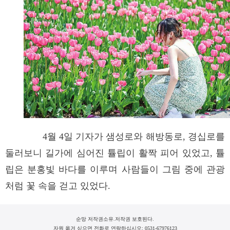
4월 4일 기자가 샘성로와 해방동로, 경십로를
둘러보니 길가에 심어진 튤립이 활짝 피어 있었고, 튤
립은 분홍빛 바다를 이루며 사람들이 그림 중에 관광
처럼 꽃 속을 걷고 있었다.
순망 저작권소유.저작권 보호된다.
자원 옮겨 싣으면 전화로 연락하십시오: 0531-67976123