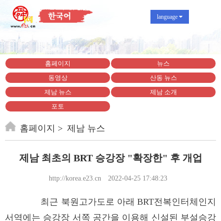
language
홈페이지
뉴스
동영상
산동 뉴스
제남 뉴스
제남 소개
포토
홈페이지
제남 뉴스
제남 최초의 BRT 승강장 "확장한" 후 개업
http://korea.e23.cn
2022-04-25 17:48:23
최근 북원고가도로 아래 BRT전복인터체인지
서역에는 승강장 서쪽 공간을 이용해 신설된 부설승강