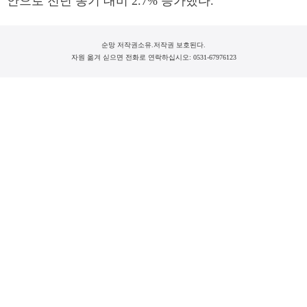
안으로 전년 동기 대비 2.7% 증가했다.
순망 저작권소유.저작권 보호된다.
자원 옮겨 싣으면 전화로 연락하십시오: 0531-67976123