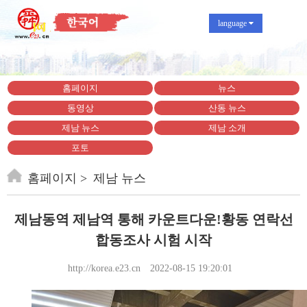
language
홈페이지
뉴스
동영상
산동 뉴스
제남 뉴스
제남 소개
포토
홈페이지
제남 뉴스
제남동역 제남역 통해 카운트다운!황동 연락선
합동조사 시험 시작
http://korea.e23.cn
2022-08-15 19:20:01