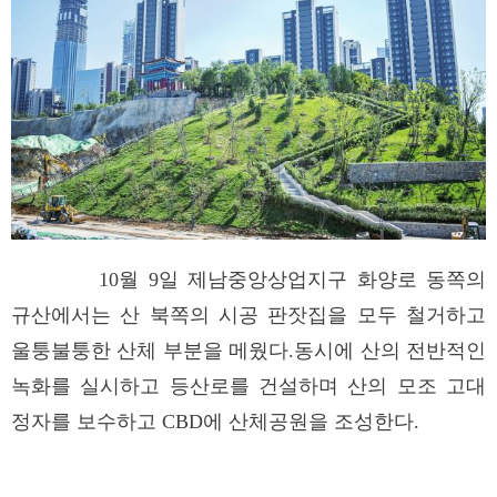
10월 9일 제남중앙상업지구 화양로 동쪽의
규산에서는 산 북쪽의 시공 판잣집을 모두 철거하고
울퉁불퉁한 산체 부분을 메웠다.동시에 산의 전반적인
녹화를 실시하고 등산로를 건설하며 산의 모조 고대
정자를 보수하고 CBD에 산체공원을 조성한다.