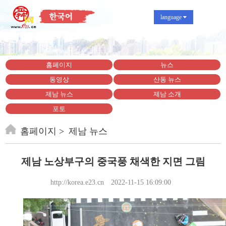
language
홈페이지
뉴스
동영상
산동 뉴스
제남 뉴스
제남 소개
포토
홈페이지
제남 뉴스
제남 노상부구의 중국풍 채색한 지면 그림
http://korea.e23.cn
2022-11-15 16:09:00