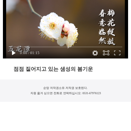
0:00
/
01:15
점점 짙어지고 있
는 샘성의 봄기운
순망 저작권소유.저작권 보호된다.
자원 옮겨 싣으면 전화로 연락하십시오: 0531-67976123