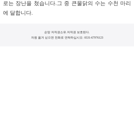
로는 장난을 쳤습니다.그 중 큰물닭의 수는 수천 마리
에 달합니다.
순망 저작권소유.저작권 보호된다.
자원 옮겨 싣으면 전화로 연락하십시오: 0531-67976123