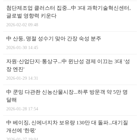
첨단제조업 클러스터 집중...中 3대 과학기술혁신센터,
글로벌 영향력 키운다
2026-02-02 09:48
中 산둥, 명절 성수기 맞아 간장 숙성 분주
2026-01-30 14:45
자원·산업단지·통상구...中 윈난성 경제 이끄는 3대 '성
장 엔진'
2026-01-29 14:31
中 쿤밍 다관좐 신농산물시장...하루 방문객 약 5만 명
달해
2026-01-28 17:54
中 베이징, 신에너지차 보유량 130만 대 돌파...대기질
개선에 '한몫'
2026-01-27 19:04