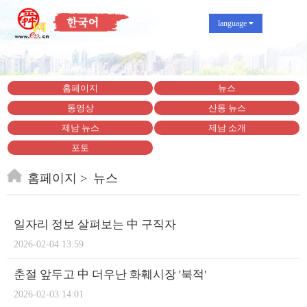
language
홈페이지
뉴스
동영상
산동 뉴스
제남 뉴스
제남 소개
포토
홈페이지
뉴스
일자리 정보 살펴보는 中 구직자
2026-02-04 13:59
춘절 앞두고 中 더우난 화훼시장 '북적'
2026-02-03 14:01