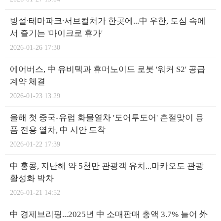
빙설∙테마파크∙서브컬처가 한곳에...中 우한, 도심 속에
서 즐기는 '마이크로 휴가'
2026-01-26 17:30
에어버스, 中 유비텍과 휴머노이드 로봇 '워커 S2' 공급
계약 체결
2026-01-23 13:29
올해 첫 중국-유럽 화물열차 '도어투도어' 춘절맞이 용
품 전용 열차, 中 시안 도착
2026-01-22 17:39
中 홍콩, 지난해 약 5천만 관광객 유치...마카오도 관광
활성화 박차
2026-01-21 14:52
中 경제브리핑...2025년 中 소매판매 총액 3.7% 늘어 外