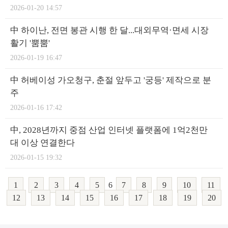
2026-01-20 14:57
中 하이난, 전면 봉관 시행 한 달...대외무역·면세 시장
활기 '뿜뿜'
2026-01-19 16:47
中 허베이성 가오청구, 춘절 앞두고 '궁등' 제작으로 분
주
2026-01-16 17:42
中, 2028년까지 중점 산업 인터넷 플랫폼에 1억2천만
대 이상 연결한다
2026-01-15 19:32
1
2
3
4
5
6
7
8
9
10
11
12
13
14
15
16
17
18
19
20