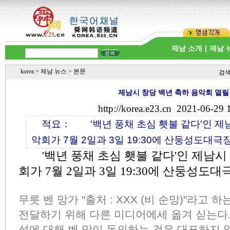
제남 소개
|
제남 
korea
>
제남 뉴스
> 본문
검
제남시 창당 백년 축하 음악회 열릴
http://korea.e23.cn
2021-06-29 
적요：
'백년 풍채 초심 횃불 같다'인 제남
악회가 7월 2일과 3일 19:30에 산둥성도대극
'백년 풍채 초심 횃불 같다'인 제남시 
회가 7월 2일과 3일 19:30에 산둥성도
무릇 벤 망가 "출처 : XXX (비 순망)"라고 
전달하기 위해 다른 미디어에세 옮겨 싣는다
성에 대해 벤 망이 동의하는 것은 대표하지 