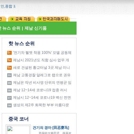
,종합 포털인,산동성 주요인 뉴스 웹사이트이다.
Set Homepage
Bookmark This Page
핫 뉴스 순위
|
제남 신기품
핫 뉴스 순위
'전기차 헬멧 착용 100%' 모델 공동체
만들기 시작
제남시 2021년도 직함 심사 업무 개
시
새로 건설된 황교터널 3곳 제남 미니
버스
제남 교통경찰 알레그로 랩으로 권유
제남은 작년 비사영 단위의 연평균 임
금이
제남 12~14세 코로나19 접종 러시
제남시 12~14세 코로나19 백신 전면
접종 시작
샘성의 제2주 화목한 부부 아름다운
피어나다
중국 코너
건기의 경마 [田忌赛马]
齐国的大将田忌，很喜欢