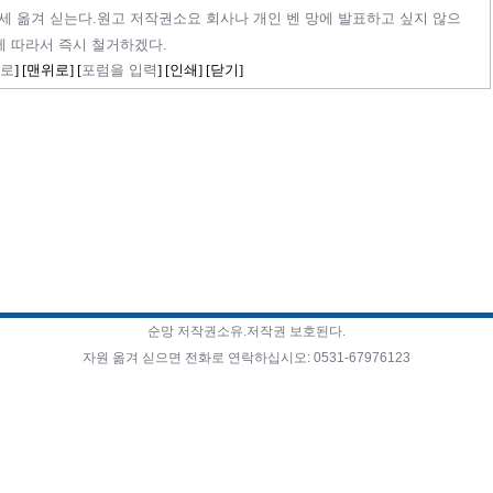
세 옮겨 싣는다.원고 저작권소요 회사나 개인 벤 망에 발표하고 싶지 않으
에 따라서 즉시 철거하겠다.
로
] [
맨위로
] [
포럼을 입력
] [
인쇄
] [
닫기
]
순망 저작권소유.저작권 보호된다.
자원 옮겨 싣으면 전화로 연락하십시오: 0531-67976123