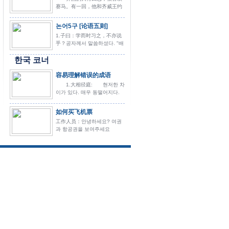
赛马。有一回，他和齐威王约
定，要进行一场比赛。 [제
나라의 대장군 전기는 경마를
논어5구 [论语五则]
매우 좋아했다. 한...
1.子曰：学而时习之，不亦说
乎？공자께서 말씀하셨다. "배
우고 그것을 때때로 익히면 기
한국 코너
쁘지 않겠는가."2.子曰 学而时
习之 不亦說...
容易理解错误的成语
1.大相径庭: 현저한 차
이가 있다. 매우 동떨어지다.
견해 차이가 매우 크다. 2.
差强人意 대체로 마음에
如何买飞机票
드는 편이...
工作人员：안녕하세요? 여권
과 항공권을 보여주세요