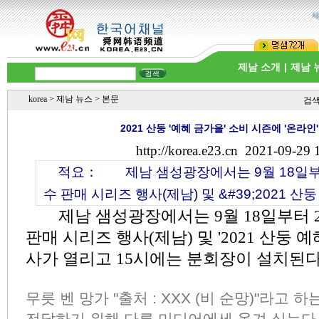
제남
제남 소개
|
제남 
korea
>
제남 뉴스
> 본문
검
2021 산둥 '예혜 금가을' 소비 시즌에 '온라
http://korea.e23.cn
2021-09-29 
적요：
제남 샘성광장에서는 9월 18일부터
수 판매 시리즈 행사(제남) 및 &#39;2021 산둥
제남 샘성광장에서는 9월 18일부터 
판매 시리즈 행사(제남) 및 '2021 산둥 
사가 열리고 15시에는 분회장이 설치된다
무릇 벤 망가 "출처 : XXX (비 순망)"라고 
전달하기 위해 다른 미디어에세 옮겨 싣는다