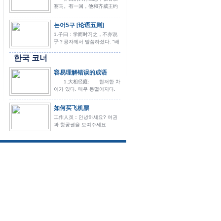
赛马。有一回，他和齐威王约
定，要进行一场比赛。 [제
나라의 대장군 전기는 경마를
논어5구 [论语五则]
매우 좋아했다. 한...
1.子曰：学而时习之，不亦说
乎？공자께서 말씀하셨다. "배
우고 그것을 때때로 익히면 기
한국 코너
쁘지 않겠는가."2.子曰 学而时
习之 不亦說...
容易理解错误的成语
1.大相径庭: 현저한 차
이가 있다. 매우 동떨어지다.
견해 차이가 매우 크다. 2.
差强人意 대체로 마음에
如何买飞机票
드는 편이...
工作人员：안녕하세요? 여권
과 항공권을 보여주세요