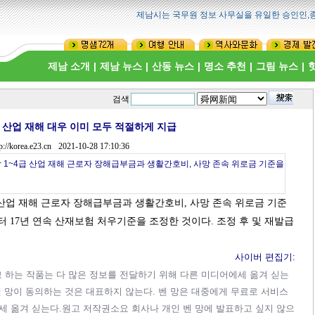
제남시는 국무원 정보 사무실을 유일한 승인인,종
제남 소개
|
제남 뉴스
|
산동 뉴스
|
명소 추천
|
그림 뉴스
|
검색
 산업 재해 대우 이미 모두 적절하게 지급
p://korea.e23.cn
2021-10-28 17:10:36
 1~4급 산업 재해 근로자 장해급부금과 생활간호비, 사망 존속 위로금 기준을
급 산업 재해 근로자 장해급부금과 생활간호비, 사망 존속 위로금 기준
터 17년 연속 산재보험 처우기준을 조정한 것이다. 조정 후 및 재발급
사이버 편집기:
)"라고 하는 작품는 다 많은 정보를 전달하기 위해 다른 미디어에세 옮겨 싣는
벤 망이 동의하는 것은 대표하지 않는다. 벤 망은 대중에게 무료로 서비스
세 옮겨 싣는다.원고 저작권소요 회사나 개인 벤 망에 발표하고 싶지 않으