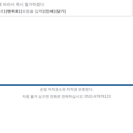
에 따라서 즉시 철거하겠다.
로
] [
맨위로
] [
포럼을 입력
] [
인쇄
] [
닫기
]
순망 저작권소유.저작권 보호된다.
자원 옮겨 싣으면 전화로 연락하십시오: 0531-67976123