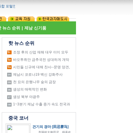
합 포털인,산동성 주요인 뉴스 웹사이트이다.
Set Homepage
Bookmark This Page
핫 뉴스 순위
|
제남 신기품
핫 뉴스 순위
조정 후의 산업 재해 대우 이미 모두
적절하게 지급
바오투취안 금추국전 성대하게 개막
시민들 신규에 대해 찬사--문명 양견,
도시 더 문명화
제남시 코로나19 백신 강화주사
82295회 접종 완료
천 묘의 은행나무 숲의 금장
샘성의 매력적인 변화
샘성 북부 야광주
1~3분기 제남 수출 증가 속도 전국과
전 성의 이상
중국 코너
건기의 경마 [田忌赛马]
齐国的大将田忌，很喜欢