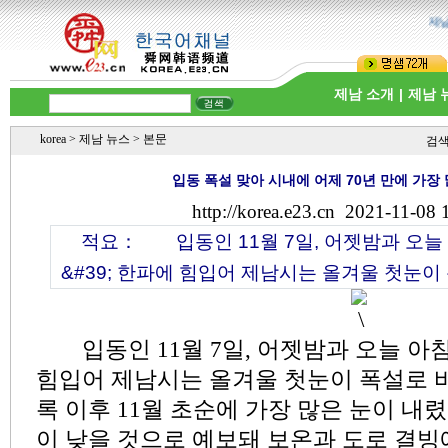
제남시
제남 소개
|
제남 
korea
>
제남 뉴스
> 본문
검
입동 폭설 맞아 시내에 어제 70년 만에 가장
http://korea.e23.cn
2021-11-08 
적요：
입동인 11월 7일, 어젯밤과 오늘 
&#39; 한파에 힘입어 제남시는 올겨울 첫눈이 
입동인 11월 7일, 어젯밤과 오늘 아침
힘입어 제남시는 올겨울 첫눈이 폭설로 바
록 이후 11월 초순에 가장 많은 눈이 내
이 낮을 것으로 예보돼 보온과 도로 결빙