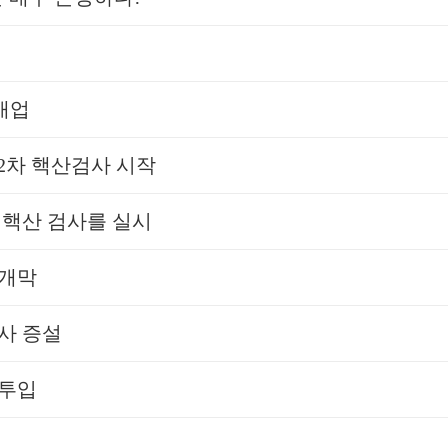
 개업
) 2차 핵산검사 시작
의 핵산 검사를 실시
 개막
공사 증설
 투입