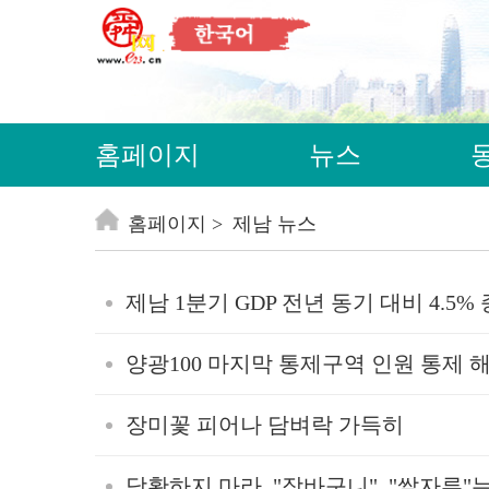
홈페이지
뉴스
홈페이지
제남 뉴스
제남 1분기 GDP 전년 동기 대비 4.5%
양광100 마지막 통제구역 인원 통제 
장미꽃 피어나 담벼락 가득히
당황하지 마라, "장바구니", "쌀자루"