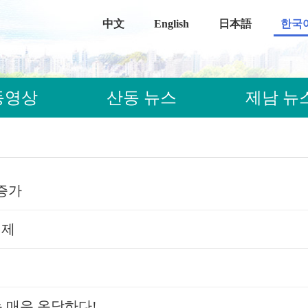
中文
English
日本語
한국
동영상
산동 뉴스
제남 뉴
 증가
해제
는 매우 온당하다!