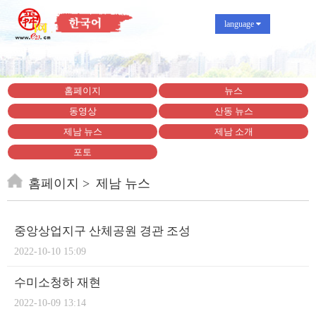
language
홈페이지
뉴스
동영상
산동 뉴스
제남 뉴스
제남 소개
포토
홈페이지
제남 뉴스
중앙상업지구 산체공원 경관 조성
2022-10-10 15:09
수미소청하 재현
2022-10-09 13:14